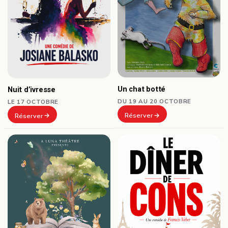
Un chat botté
Nuit d’ivresse
DU 19 AU 20 OCTOBRE
LE 17 OCTOBRE
Réserver
Réserver