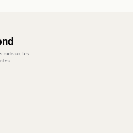
ond
ns cadeaux, les
entes.