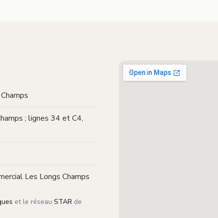
s Champs
amps ; lignes 34 et C4,
mmercial Les Longs Champs
ques
et le réseau
STAR
de