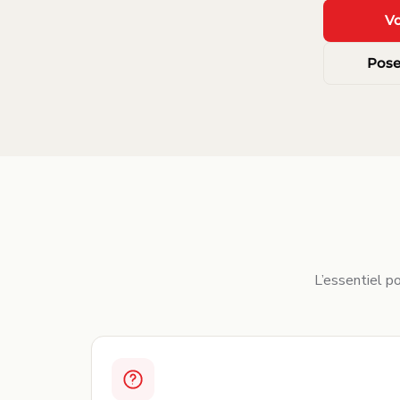
Vo
Pose
L’essentiel po