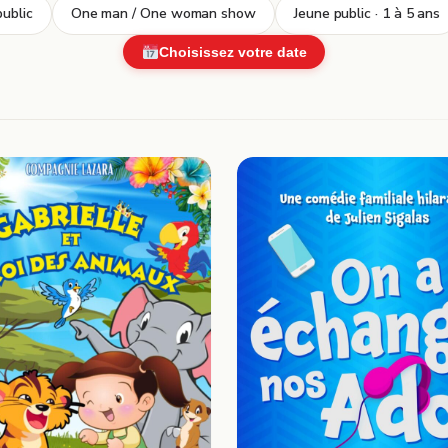
ublic
One man / One woman show
Jeune public · 1 à 5 ans
Choisissez votre date