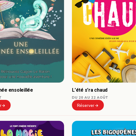
née ensoleillée
L’été s’ra chaud
T
DU 20 AU 22 AOÛT
r
Réserver