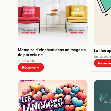
Memoire d’elephant dans un magasin
La thérap
de porcelaine
DU 13 AU 
LE 12 AOÛT
Réserve
Réserver