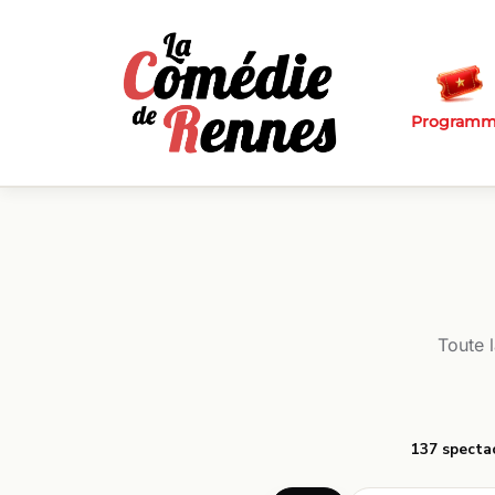
Passer au contenu principal
Program
Toute 
137 specta