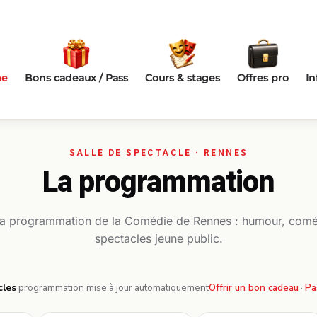
me
Bons cadeaux / Pass
Cours & stages
Offres pro
In
La programmation
la programmation de la Comédie de Rennes : humour, comé
spectacles jeune public.
cles
·
programmation mise à jour automatiquement
Offrir un bon cadeau
·
Pa