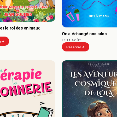
 et le roi des animaux
On a échangé nos ados
LE 11 AOÛT
r
Réserver