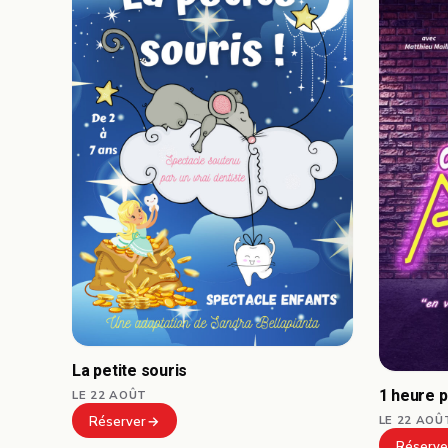
La petite souris
1 heure 
LE 22 AOÛT
LE 22 AOÛ
Réserver
Réserve