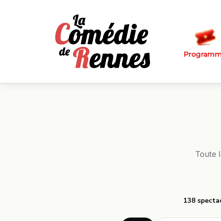
Passer au contenu principal
Program
Toute 
138 specta