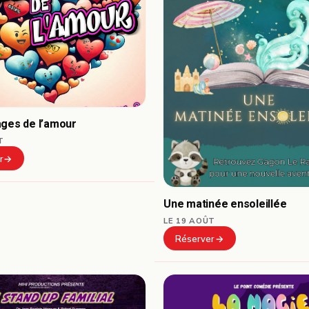
ages de l’amour
T
r
Une matinée ensoleillée
LE 19 AOÛT
Réserver