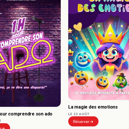
La magie des emotions
pour comprendre son ado
LE 23 AOÛT
T
Réserver
r