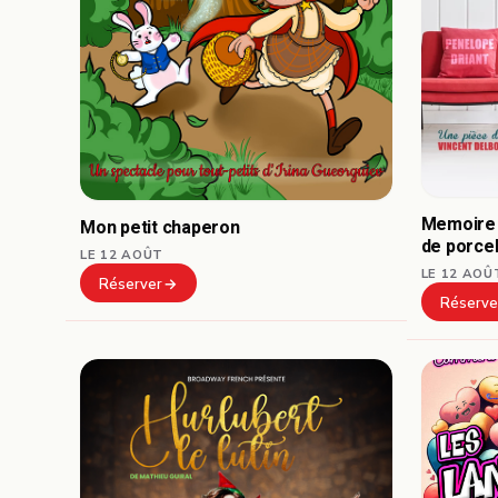
Memoire 
Mon petit chaperon
de porce
LE 12 AOÛT
LE 12 AOÛ
Réserver
Réserve