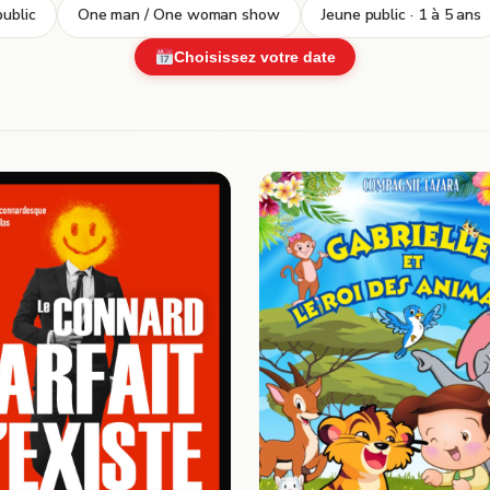
ublic
One man / One woman show
Jeune public · 1 à 5 ans
Choisissez votre date