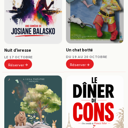
Un chat botté
Nuit d’ivresse
DU 19 AU 20 OCTOBRE
LE 17 OCTOBRE
Réserver
Réserver