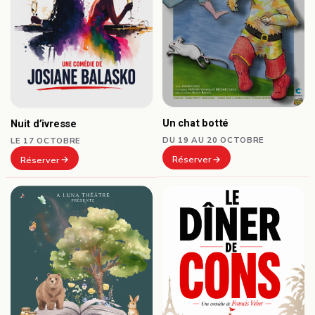
Un chat botté
Nuit d’ivresse
DU 19 AU 20 OCTOBRE
LE 17 OCTOBRE
Réserver
Réserver