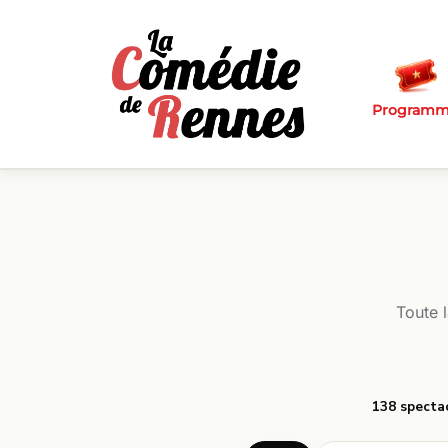
Passer au contenu principal
Program
Toute 
138 specta