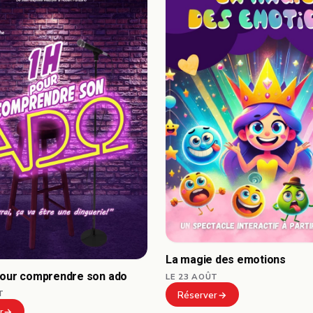
La magie des emotions
pour comprendre son ado
LE 23 AOÛT
T
Réserver
r