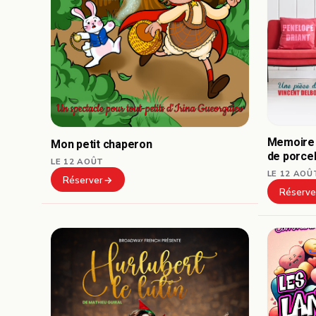
Memoire 
Mon petit chaperon
de porce
LE 12 AOÛT
LE 12 AOÛ
Réserver
Réserve