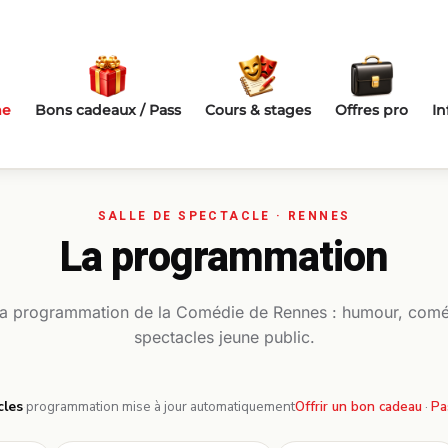
me
Bons cadeaux / Pass
Cours & stages
Offres pro
In
La programmation
la programmation de la Comédie de Rennes : humour, comé
spectacles jeune public.
cles
·
programmation mise à jour automatiquement
Offrir un bon cadeau
·
Pa