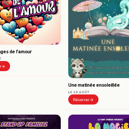
ages de l’amour
T
r
Une matinée ensoleillée
LE 19 AOÛT
Réserver