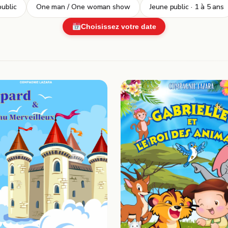
ublic
One man / One woman show
Jeune public · 1 à 5 ans
Choisissez votre date