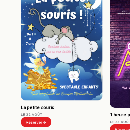
La petite souris
1 heure 
LE 22 AOÛT
LE 22 AOÛ
Réserver
Réserve