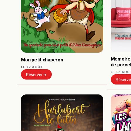
Memoire 
Mon petit chaperon
de porce
LE 12 AOÛT
LE 12 AOÛ
Réserver
Réserve