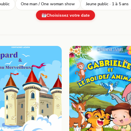
ublic
One man / One woman show
Jeune public · 1 à 5 ans
Choisissez votre date