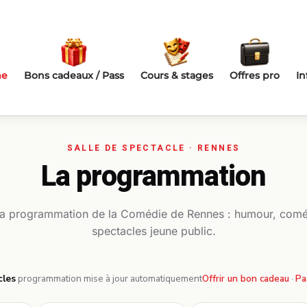
me
Bons cadeaux / Pass
Cours & stages
Offres pro
In
La programmation
la programmation de la Comédie de Rennes : humour, comé
spectacles jeune public.
cles
·
programmation mise à jour automatiquement
Offrir un bon cadeau
·
Pa