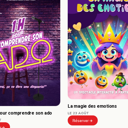
La magie des emotions
pour comprendre son ado
LE 23 AOÛT
T
Réserver
r