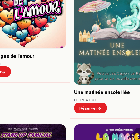
ages de l’amour
T
r
Une matinée ensoleillée
LE 19 AOÛT
Réserver