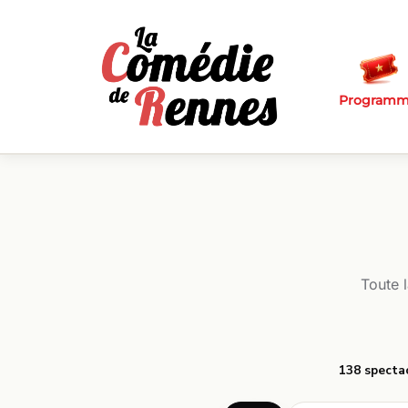
Passer au contenu principal
Program
Toute 
138 specta