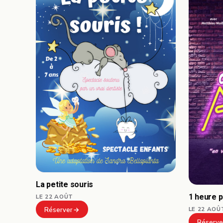
La petite souris
1 heure 
LE 22 AOÛT
LE 22 AOÛ
Réserver
Réserve