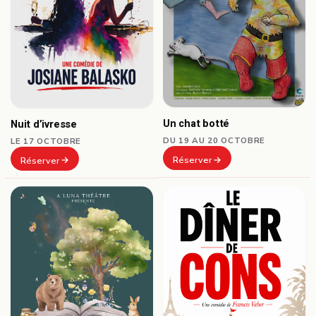
Un chat botté
Nuit d’ivresse
DU 19 AU 20 OCTOBRE
LE 17 OCTOBRE
Réserver
Réserver