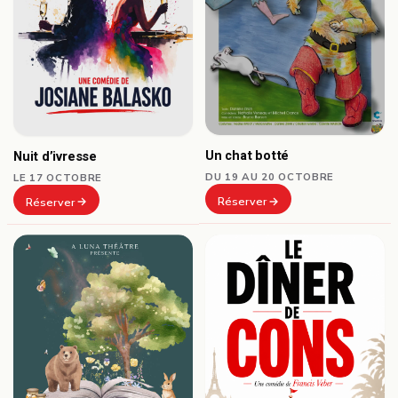
Un chat botté
Nuit d’ivresse
DU 19 AU 20 OCTOBRE
LE 17 OCTOBRE
Réserver
Réserver