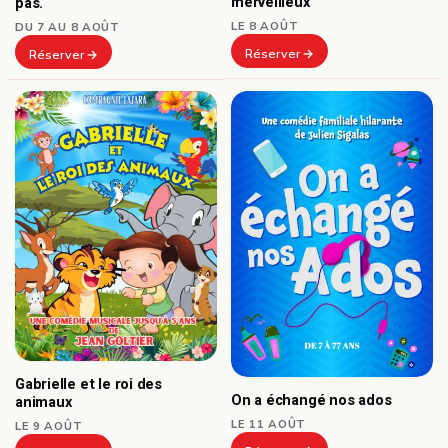
merveilleux
pas.
LE 8 AOÛT
DU 7 AU 8 AOÛT
Réserver
Réserver
Gabrielle et le roi des
On a échangé nos ados
animaux
LE 11 AOÛT
LE 9 AOÛT