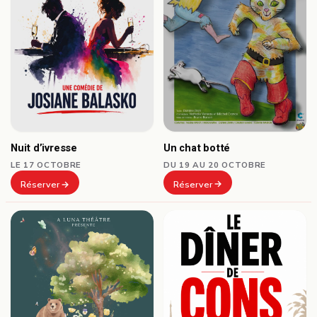
Un chat botté
Nuit d’ivresse
DU 19 AU 20 OCTOBRE
LE 17 OCTOBRE
Réserver
Réserver