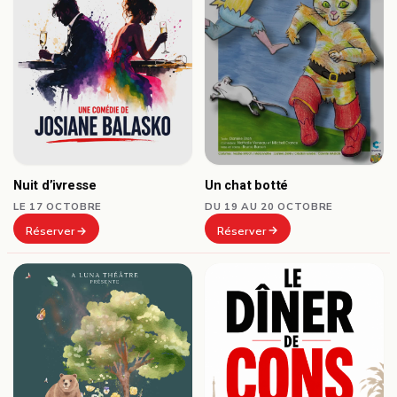
Un chat botté
Nuit d’ivresse
DU 19 AU 20 OCTOBRE
LE 17 OCTOBRE
Réserver
Réserver