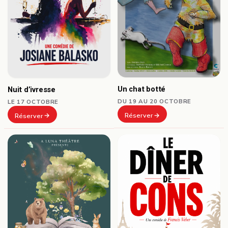
Un chat botté
Nuit d’ivresse
DU 19 AU 20 OCTOBRE
LE 17 OCTOBRE
Réserver
Réserver