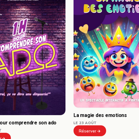
La magie des emotions
pour comprendre son ado
LE 23 AOÛT
T
Réserver
r