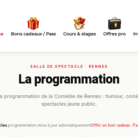
me
Bons cadeaux / Pass
Cours & stages
Offres pro
In
La programmation
la programmation de la Comédie de Rennes : humour, comé
spectacles jeune public.
cles
·
programmation mise à jour automatiquement
Offrir un bon cadeau
·
Pa