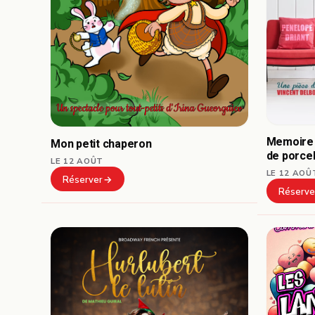
Memoire 
Mon petit chaperon
de porce
LE 12 AOÛT
LE 12 AOÛ
Réserver
Réserve