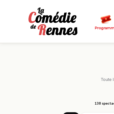
Passer au contenu principal
Program
Toute 
138 specta