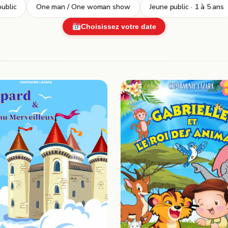
ublic
One man / One woman show
Jeune public · 1 à 5 ans
Choisissez votre date