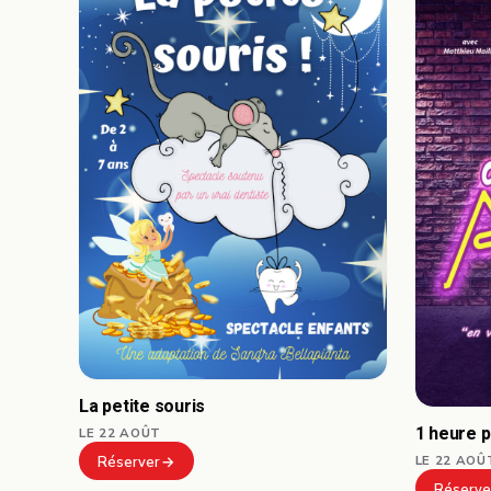
La petite souris
1 heure 
LE 22 AOÛT
LE 22 AOÛ
Réserver
Réserve