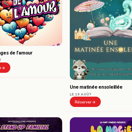
ages de l’amour
T
r
Une matinée ensoleillée
LE 19 AOÛT
Réserver