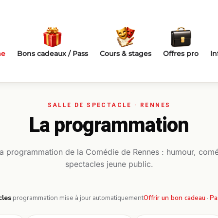
me
Bons cadeaux / Pass
Cours & stages
Offres pro
In
La programmation
la programmation de la Comédie de Rennes : humour, comé
spectacles jeune public.
cles
·
programmation mise à jour automatiquement
Offrir un bon cadeau
·
Pa