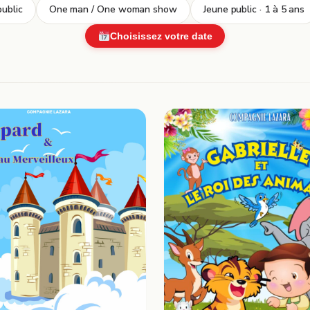
ublic
One man / One woman show
Jeune public · 1 à 5 ans
Choisissez votre date