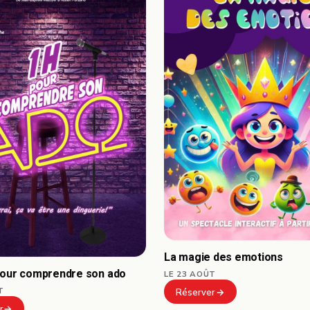
La magie des emotions
pour comprendre son ado
LE 23 AOÛT
T
Réserver
r