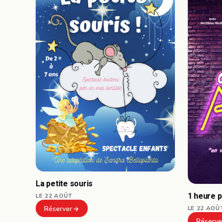
La petite souris
1 heure 
LE 22 AOÛT
LE 22 AOÛ
Réserver
Réserve