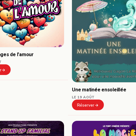
ages de l’amour
T
r
Une matinée ensoleillée
LE 19 AOÛT
Réserver