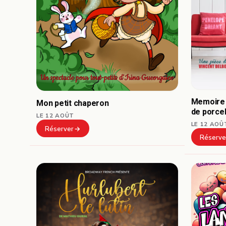
Memoire 
Mon petit chaperon
de porce
LE 12 AOÛT
LE 12 AOÛ
Réserver
Réserve