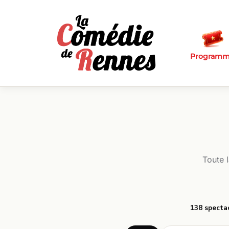
Passer au contenu principal
Program
Toute 
138 specta