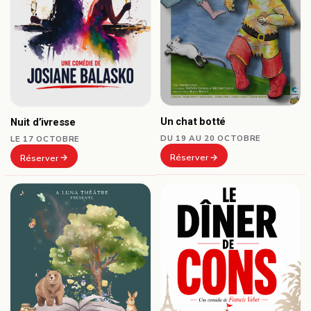
Un chat botté
Nuit d’ivresse
DU 19 AU 20 OCTOBRE
LE 17 OCTOBRE
Réserver
Réserver