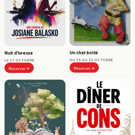
Un chat botté
Nuit d’ivresse
DU 19 AU 20 OCTOBRE
LE 17 OCTOBRE
Réserver
Réserver