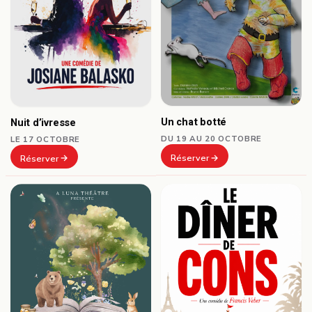
Un chat botté
Nuit d’ivresse
DU 19 AU 20 OCTOBRE
LE 17 OCTOBRE
Réserver
Réserver