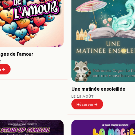
ages de l’amour
T
r
Une matinée ensoleillée
LE 19 AOÛT
Réserver