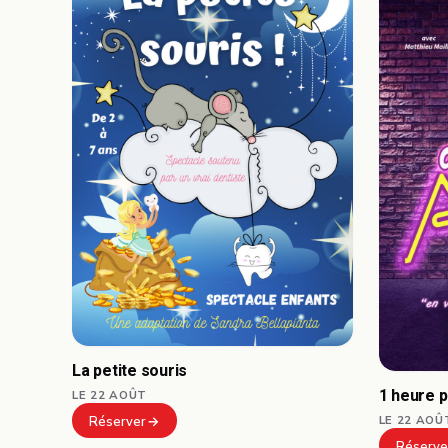
La petite souris
1 heure 
LE 22 AOÛT
LE 22 AOÛ
Réserver
Réserve