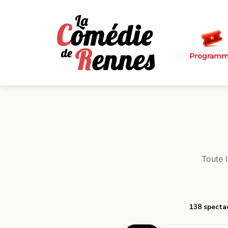
Passer au contenu principal
Program
Toute 
138 specta