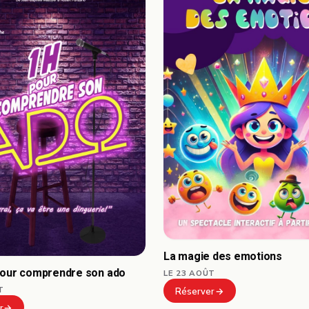
La magie des emotions
pour comprendre son ado
LE 23 AOÛT
T
Réserver
r