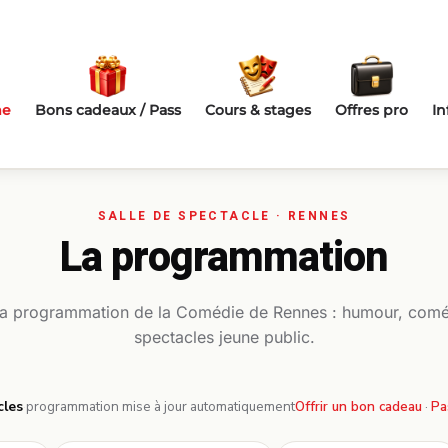
me
Bons cadeaux / Pass
Cours & stages
Offres pro
In
La programmation
la programmation de la Comédie de Rennes : humour, comé
spectacles jeune public.
cles
·
programmation mise à jour automatiquement
Offrir un bon cadeau
·
Pa