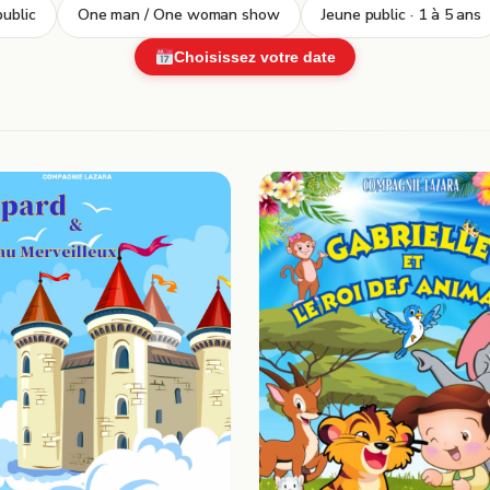
ublic
One man / One woman show
Jeune public · 1 à 5 ans
Choisissez votre date