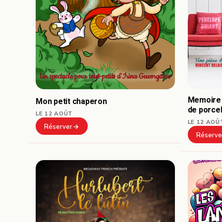
Memoire 
Mon petit chaperon
de porce
LE 12 AOÛT
LE 12 AOÛ
Réserver
Réserve