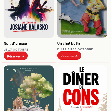
Un chat botté
Nuit d’ivresse
DU 19 AU 20 OCTOBRE
LE 17 OCTOBRE
Réserver
Réserver