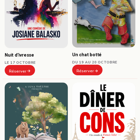
Un chat botté
Nuit d’ivresse
DU 19 AU 20 OCTOBRE
LE 17 OCTOBRE
Réserver
Réserver